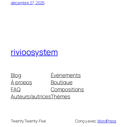
décembre 27, 2025
rivioosystem
Blog
Évènements
À propos
Boutique
FAQ
Compositions
Auteurs/autrices
Thèmes
Twenty Twenty-Five
Conçu avec
WordPress