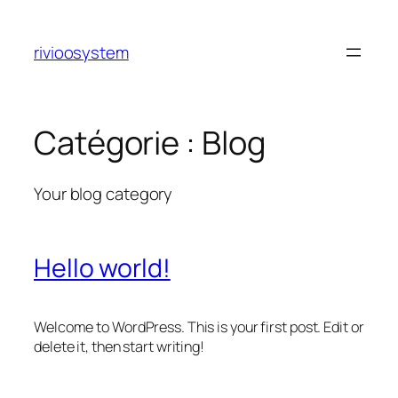
Aller
au
rivioosystem
contenu
Catégorie :
Blog
Your blog category
Hello world!
Welcome to WordPress. This is your first post. Edit or
delete it, then start writing!